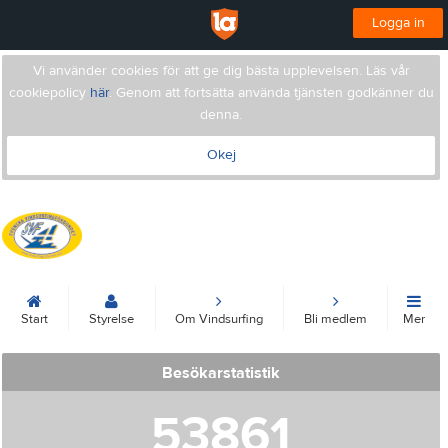
Logga in
Vi använder cookies för att ge dig bästa upplevelsen. Läs vår
cookiepolicy
här
. Genom att fortsätta använda tjänsten godkänner du
denna.
Okej
Svenska Vindsurfingförbundet
Start
Styrelse
Om Vindsurfing
Bli medlem
Mer
Besökarstatistik
53861