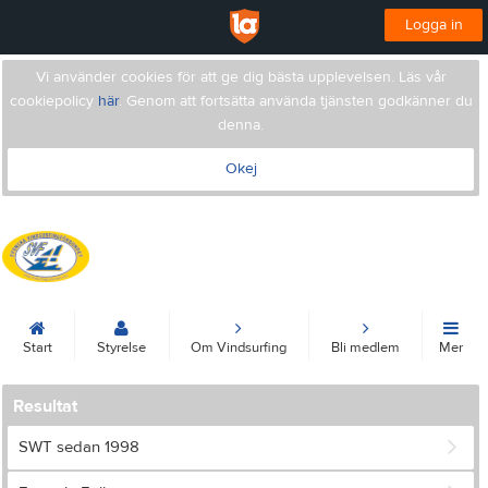
Logga in
Vi använder cookies för att ge dig bästa upplevelsen. Läs vår
cookiepolicy
här
. Genom att fortsätta använda tjänsten godkänner du
denna.
Okej
Svenska Vindsurfingförbundet
Start
Styrelse
Om Vindsurfing
Bli medlem
Mer
Resultat
SWT sedan 1998