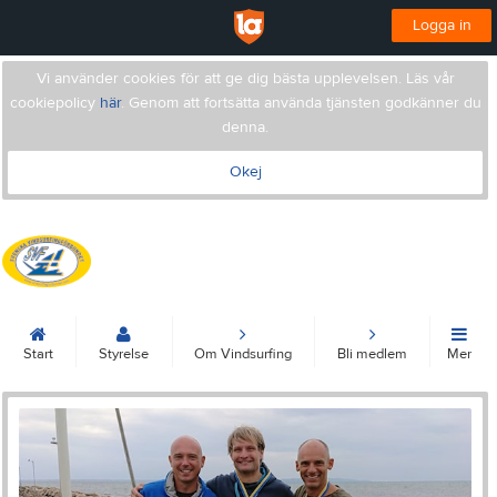
Logga in
Vi använder cookies för att ge dig bästa upplevelsen. Läs vår
cookiepolicy
här
. Genom att fortsätta använda tjänsten godkänner du
denna.
Okej
Svenska Vindsurfingförbundet
Start
Styrelse
Om Vindsurfing
Bli medlem
Mer