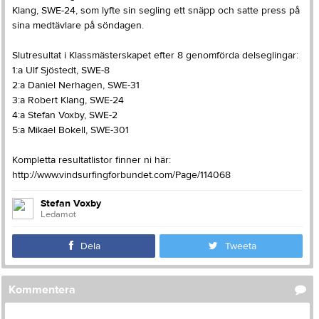
Klang, SWE-24, som lyfte sin segling ett snäpp och satte press på
sina medtävlare på söndagen.
Slutresultat i Klassmästerskapet efter 8 genomförda delseglingar:
1:a Ulf Sjöstedt, SWE-8
2:a Daniel Nerhagen, SWE-31
3:a Robert Klang, SWE-24
4:a Stefan Voxby, SWE-2
5:a Mikael Bokell, SWE-301
Kompletta resultatlistor finner ni här:
http://www.vindsurfingforbundet.com/Page/114068
Stefan Voxby
Ledamot
Dela
Tweeta
Kommentera